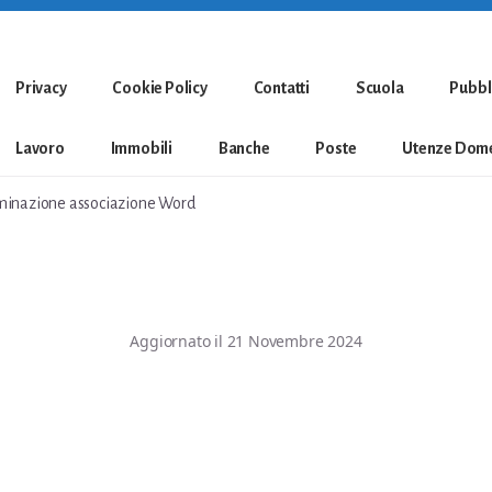
Privacy
Cookie Policy
Contatti
Scuola
Pubbl
Lavoro
Immobili
Banche
Poste
Utenze Dome
inazione associazione Word
Aggiornato il
21 Novembre 2024