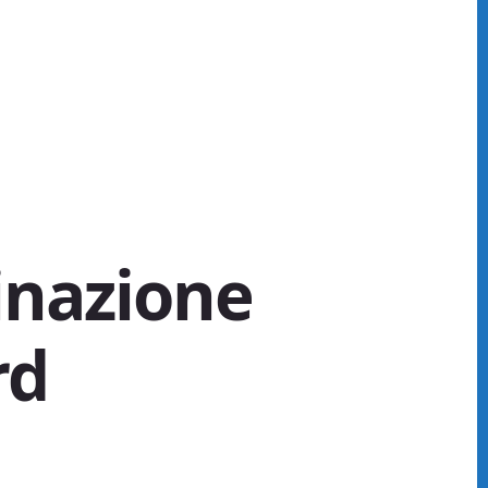
inazione
rd