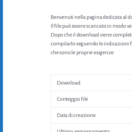
Benvenuti nella pagina dedicata al d
Il file può essere scaricato in modo v
Dopo che il download viene completato
compilarlo seguendo le indicazioni f
che sono le proprie esigenze.
Download
Conteggio file
Data di creazione
Ultimo aggiornamento