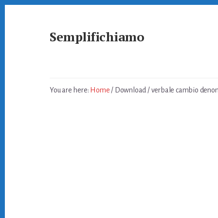
Skip
Skip
to
to
primary
content
Semplifichiamo
sidebar
Burocrazia
Semplice
You are here:
Home
/
Download
/
verbale cambio denom