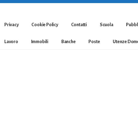
Privacy
Cookie Policy
Contatti
Scuola
Pubbl
Lavoro
Immobili
Banche
Poste
Utenze Dome