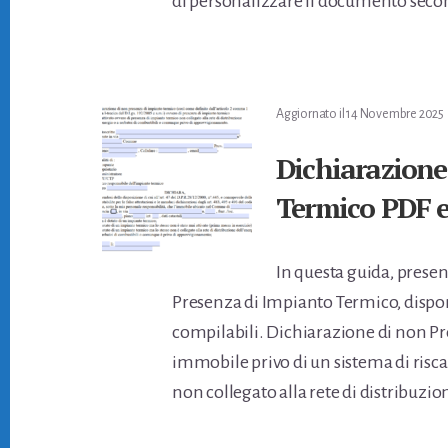
di personalizzare il documento secon
Aggiornato il
14 Novembre 2025
Dichiarazione
Termico PDF 
In questa guida, prese
Presenza di Impianto Termico, dispon
compilabili. Dichiarazione di non P
immobile privo di un sistema di risc
non collegato alla rete di distribuzio