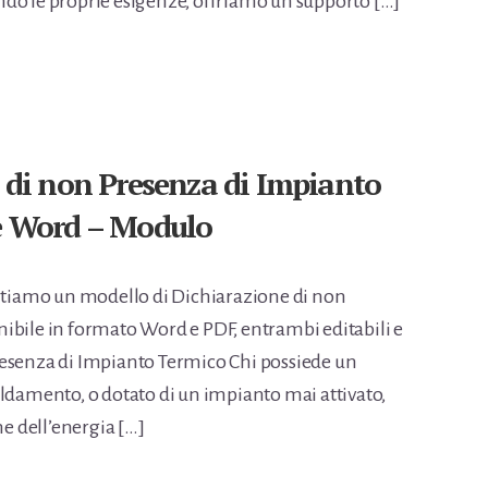
do le proprie esigenze, offriamo un supporto […]
 di non Presenza di Impianto
e Word – Modulo
ntiamo un modello di Dichiarazione di non
ibile in formato Word e PDF, entrambi editabili e
resenza di Impianto Termico Chi possiede un
aldamento, o dotato di un impianto mai attivato,
ne dell’energia […]