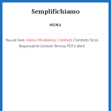
Skip
Skip
Semplifichiamo
to
to
primary
content
Burocrazia
sidebar
Semplice
MENU
You are here:
Home
/
Modulistica
/
Contratti
/
Contratto Terzo
Responsabile Centrale Termica PDF e Word