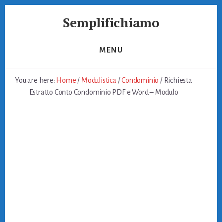
Skip
Skip
Semplifichiamo
to
to
primary
content
Burocrazia
sidebar
Semplice
MENU
You are here:
Home
/
Modulistica
/
Condominio
/
Richiesta
Estratto Conto Condominio PDF e Word – Modulo