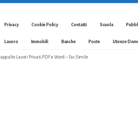
Privacy
Cookie Policy
Contatti
Scuola
Pubbl
Lavoro
Immobili
Banche
Poste
Utenze Dome
appalto Lavori Privati PDF e Word – Fac Simile