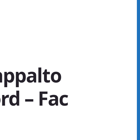
appalto
rd – Fac