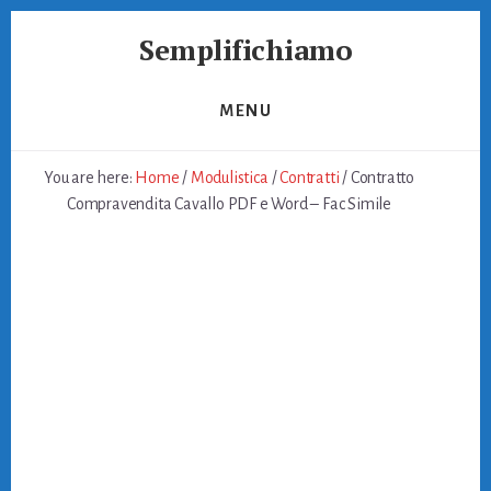
Skip
Skip
Semplifichiamo
to
to
primary
content
Burocrazia
sidebar
Semplice
MENU
You are here:
Home
/
Modulistica
/
Contratti
/
Contratto
Compravendita Cavallo PDF e Word – Fac Simile