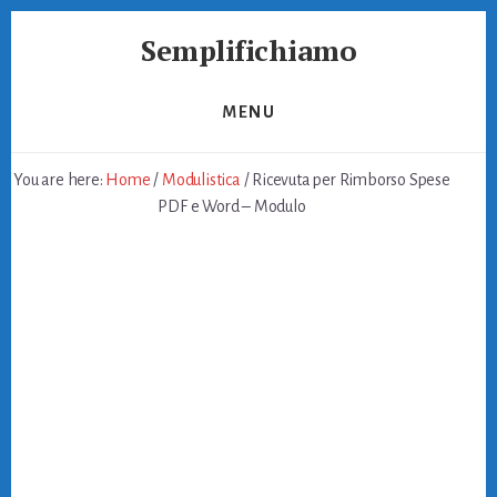
Skip
Skip
Semplifichiamo
to
to
primary
content
Burocrazia
sidebar
Semplice
MENU
You are here:
Home
/
Modulistica
/
Ricevuta per Rimborso Spese
PDF e Word – Modulo