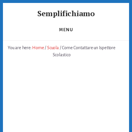
Skip
Skip
Semplifichiamo
to
to
primary
content
Burocrazia
sidebar
Semplice
MENU
You are here:
Home
/
Scuola
/
Come Contattare un Ispettore
Scolastico